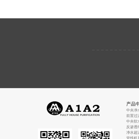
产品
中央净
前置过
中央软
反渗透
净水超
管线机